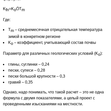
K
=K
ÖT
fn
o
m
Где:
T
– среднемесячная отрицательная температура
m
зимой в конкретном регионе
K
– коэффициент, учитывающий состав почвы
o
Параметр для различных геологических условий (K
):
o
глины, суглинки – 0,24
пески, супеси – 0,28
пески большой крупности – 0,3
гравий – 0,35
Однако, надо понимать, что такой расчет – это не одна
формула с двумя показателями, а целый проект с
проведенными изысканиями на местности.